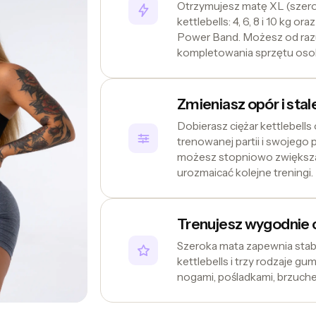
Otrzymujesz matę XL (szero
kettlebells: 4, 6, 8 i 10 kg o
Power Band. Możesz od razu
kompletowania sprzętu oso
Zmieniasz opór i stal
Dobierasz ciężar kettlebells
trenowanej partii i swojego
możesz stopniowo zwiększa
urozmaicać kolejne treningi.
Trenujesz wygodnie 
Szeroka mata zapewnia stabi
kettlebells i trzy rodzaje g
nogami, pośladkami, brzuche