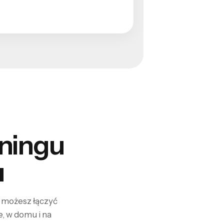
eningu
u
u możesz łączyć
e, w domu i na