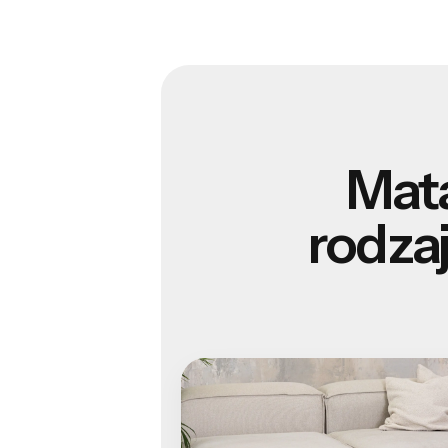
Mata
rodza