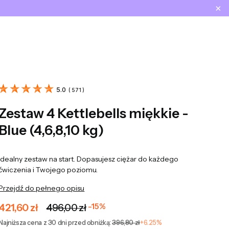
×
yku: 0. Zobacz szczegóły
5.0
(
571
)
Zestaw 4 Kettlebells miękkie -
Blue (4,6,8,10 kg)
Idealny zestaw na start. Dopasujesz ciężar do każdego
ćwiczenia i Twojego poziomu.
Przejdź do pełnego opisu
421,60 zł
496,00 zł
-15%
Najniższa cena z 30 dni przed obniżką:
396,80 zł
+6.25%