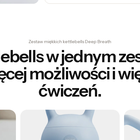
Zestaw miękkich kettlebells Deep Breath
lebells w jednym ze
cej możliwości i wi
ćwiczeń.