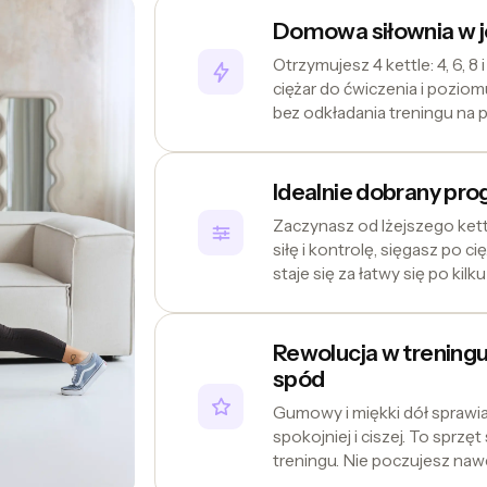
Domowa siłownia w 
Otrzymujesz 4 kettle: 4, 6, 8
ciężar do ćwiczenia i poziom
bez odkładania treningu na p
Idealnie dobrany pro
Zaczynasz od lżejszego kettl
siłę i kontrolę, sięgasz po ci
staje się za łatwy się po kilk
Rewolucja w trening
spód
Gumowy i miękki dół sprawia
spokojniej i ciszej. To spr
treningu. Nie poczujesz naw