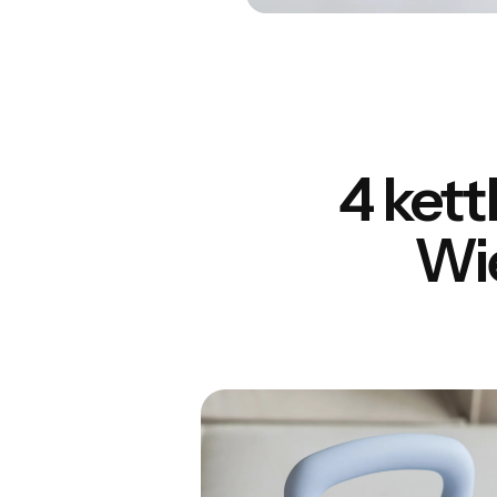
4 kett
Wię