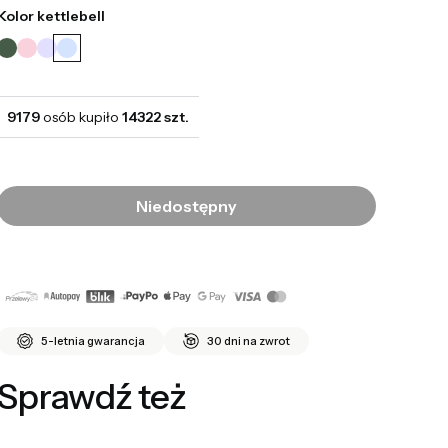
Kolor kettlebell
9179
osób kupiło
14322 szt.
Niedostępny
5-letnia gwarancja
30 dni na zwrot
Sprawdź też