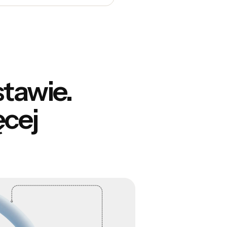
stawie.
ęcej