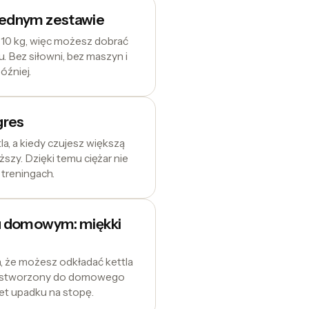
jednym zestawie
 i 10 kg, więc możesz dobrać
u. Bez siłowni, bez maszyn i
óźniej.
gres
a, a kiedy czujesz większą
ęższy. Dzięki temu ciężar nie
u treningach.
u domowym: miękki
, że możesz odkładać kettla
zęt stworzony do domowego
et upadku na stopę.