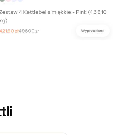
Zestaw 4 Kettlebells miękkie - Pink (4,6,8,10
kg)
Cena promocyjna
421,60 zł
496,00 zł
Wyprzedane
li