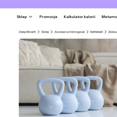
Sklep
Promocje
Kalkulator kalorii
Metamo
Deep Breath
Sklep
Akcesoria treningowe
Kettlebell
Zestaw