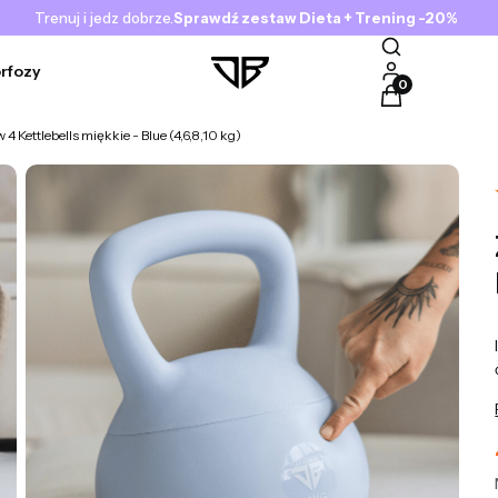
Trenuj i jedz dobrze.
Sprawdź zestaw Dieta + Trening -20%
rfozy
Produkty w kosz
 4 Kettlebells miękkie - Blue (4,6,8,10 kg)