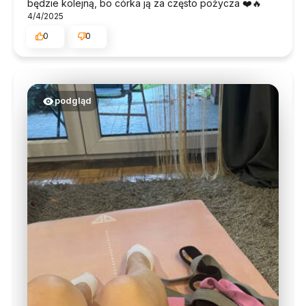
będzie kolejną, bo córka ją za często pożycza ❤️🔥
4/4/2025
0
0
podgląd