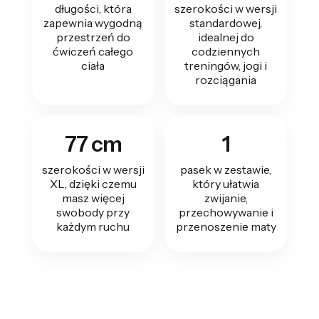
długości, która
szerokości w wersji
zapewnia wygodną
standardowej,
przestrzeń do
idealnej do
ćwiczeń całego
codziennych
ciała
treningów, jogi i
rozciągania
77 cm
1
szerokości w wersji
pasek w zestawie,
XL, dzięki czemu
który ułatwia
masz więcej
zwijanie,
swobody przy
przechowywanie i
każdym ruchu
przenoszenie maty