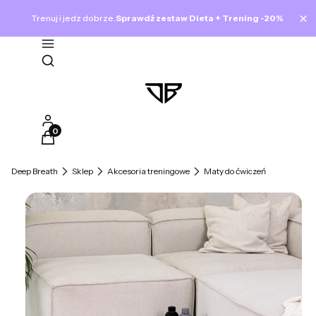
×
Trenuj i jedz dobrze.
Sprawdź zestaw Dieta + Trening -20%
Otwórz wyszukiwarkę
Produkty w koszyku: 0. Zobacz szczegóły
Deep Breath
Sklep
Akcesoria treningowe
Maty do ćwiczeń