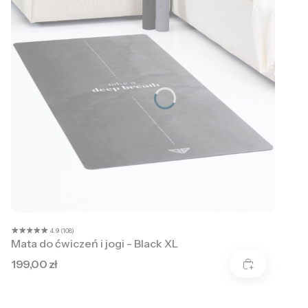
4.9 (108)
Mata do ćwiczeń i jogi - Black XL
Cena
199,00 zł