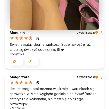
Manuela
zweryfikowano
5
Świetna mata, idealna wielkość. Super jakość🔥 aż
chce się ćwiczyć codziennie 🙈❤️
6/25/2024
1
0
Małgorzata
zweryfikowano
5
Jestem mega zaskoczona w jak wielu warunkach się
sprawdza ✔️ Mata wygląda genialnie na żywo! Bardzo
estetycznie wykonana, nie mam się do czego
przyczepić.
4/30/2026