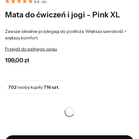
5.0
(
51
)
Mata do ćwiczeń i jogi - Pink XL
Zawsze idealnie przylegają do podłoża. Większa szerokość =
większy komfort.
Przejdź do pełnego opisu
Cena
199,00 zł
702
osoby kupiły
716 szt.
*
Rozmiar maty
Wybierz