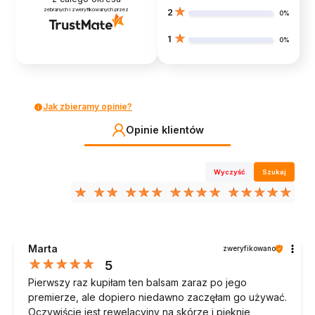
zebranych i zweryfikowanych przez
2
0%
1
0%
Jak zbieramy opinie?
Opinie klientów
Wyczyść
Szukaj
Marta
zweryfikowano
5
Pierwszy raz kupiłam ten balsam zaraz po jego
premierze, ale dopiero niedawno zaczęłam go używać.
Oczywiście jest rewelacyjny na skórze i pięknie