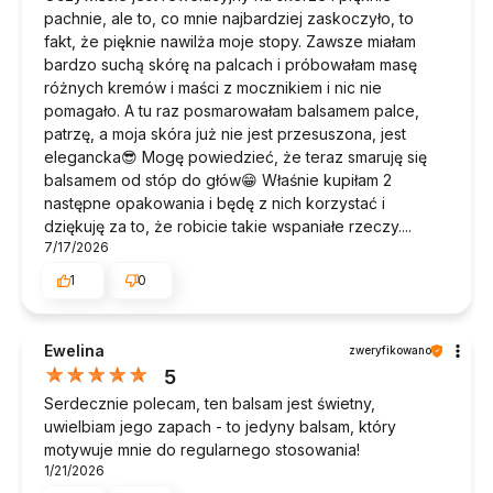
pachnie, ale to, co mnie najbardziej zaskoczyło, to
fakt, że pięknie nawilża moje stopy. Zawsze miałam
bardzo suchą skórę na palcach i próbowałam masę
różnych kremów i maści z mocznikiem i nic nie
pomagało. A tu raz posmarowałam balsamem palce,
patrzę, a moja skóra już nie jest przesuszona, jest
elegancka😎 Mogę powiedzieć, że teraz smaruję się
balsamem od stóp do głów😁 Właśnie kupiłam 2
następne opakowania i będę z nich korzystać i
dziękuję za to, że robicie takie wspaniałe rzeczy....
7/17/2026
1
0
Ewelina
zweryfikowano
5
Serdecznie polecam, ten balsam jest świetny,
uwielbiam jego zapach - to jedyny balsam, który
motywuje mnie do regularnego stosowania!
1/21/2026