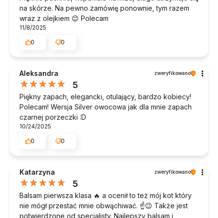
na skórze. Na pewno zamówię ponownie, tym razem
wraz z olejkiem 😊 Polecam
11/8/2025
0
0
Aleksandra
zweryfikowano
5
Piękny zapach, elegancki, otulający, bardzo kobiecy!
Polecam! Wersja Silver owocowa jak dla mnie zapach
czarnej porzeczki :D
10/24/2025
0
0
Katarzyna
zweryfikowano
5
Balsam pierwsza klasa 🔥 a ocenił to też mój kot który
nie mógł przestać mnie obwąchiwać. ☝️😉 Także jest
potwierdzone od specjalisty. Najlepszy balsam i