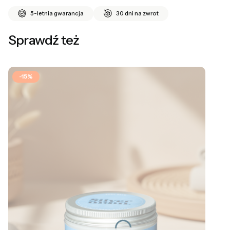
5-letnia gwarancja
30 dni na zwrot
Sprawdź też
-15%