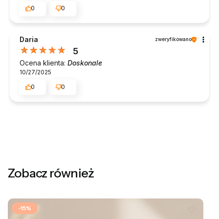
0
0
Daria
zweryfikowano
5
Ocena klienta:
Doskonale
10/27/2025
0
0
Zobacz również
-15%