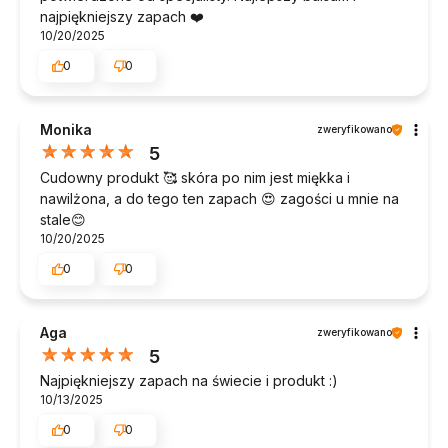
najpiękniejszy zapach ❤️
10/20/2025
0
0
Monika
zweryfikowano
5
Cudowny produkt 🥰 skóra po nim jest miękka i
nawilżona, a do tego ten zapach 😍 zagości u mnie na
stale😊
10/20/2025
0
0
Aga
zweryfikowano
5
Najpiękniejszy zapach na świecie i produkt :)
10/13/2025
0
0