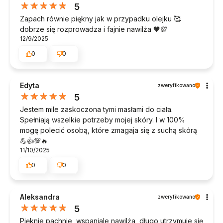
5
Zapach równie piękny jak w przypadku olejku 🥰
dobrze się rozprowadza i fajnie nawilża 🧡💯
12/9/2025
0
0
Edyta
zweryfikowano
5
Jestem mile zaskoczona tymi masłami do ciała.
Spełniają wszelkie potrzeby mojej skóry. I w 100%
mogę polecić osobą, które zmagaja się z suchą skórą
💪👍️💯🔥
11/10/2025
0
0
Aleksandra
zweryfikowano
5
Pięknie pachnie, wspaniale nawilża, długo utrzymuje się