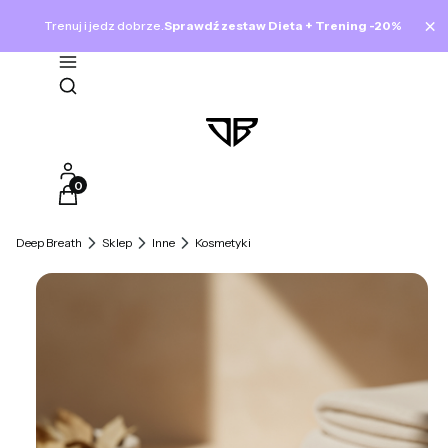
×
Trenuj i jedz dobrze.
Sprawdź zestaw Dieta + Trening -20%
Otwórz wyszukiwarkę
Produkty w koszyku: 0. Zobacz szczegóły
Deep Breath
Sklep
Inne
Kosmetyki