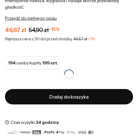
Intensywnie nawilża, wygładza i nadaje skórze jedwabistą
gładkość.
Przejdź do pełnego opisu
46,67 zł
54,90 zł
-15%
Najniższa cena z 30 dni przed obniżką:
46,67 zł
+0%
194
osoby kupiły
199 szt.
Dodaj do koszyka
Czas wysyłki:
24 godziny