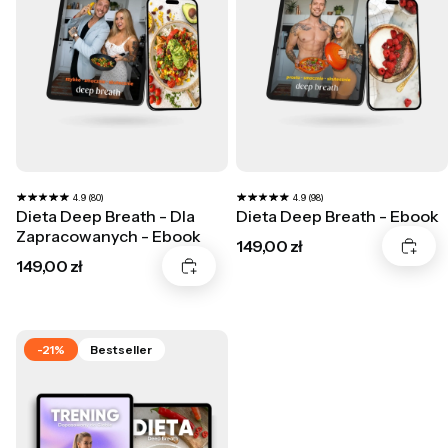
4.9 (80)
4.9 (98)
Dieta Deep Breath - Dla
Dieta Deep Breath - Ebook
Zapracowanych - Ebook
Cena
149,00 zł
Cena
149,00 zł
-21%
Bestseller