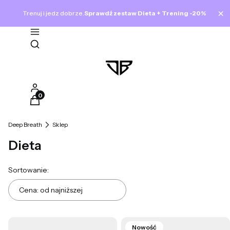
×
Trenuj i jedz dobrze.
Sprawdź zestaw Dieta + Trening -20%
Otwórz wyszukiwarkę
Produkty w koszyku: 0. Zobacz szczegóły
Deep Breath
Sklep
Dieta
Lista produktów
Sortowanie:
Cena: od najniższej
Nowość