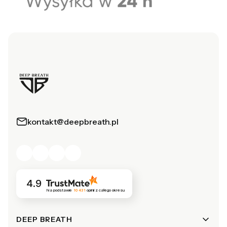
kontakt@deepbreath.pl
4.9
Na podstawie
10 431
opinii
z całego okresu
Linki w stopce
DEEP BREATH