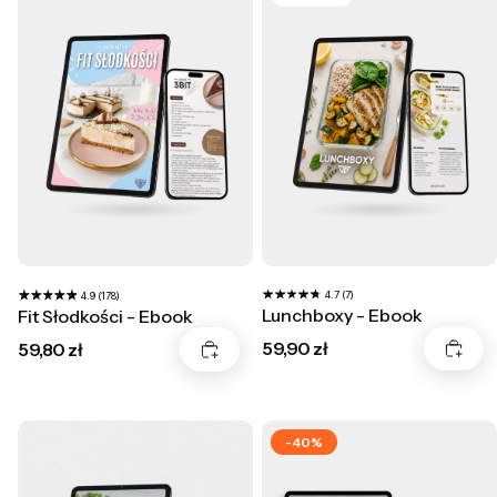
4.7 (7)
4.9 (178)
Lunchboxy - Ebook
Fit Słodkości - Ebook
Cena
Cena
59,90 zł
59,80 zł
-40%