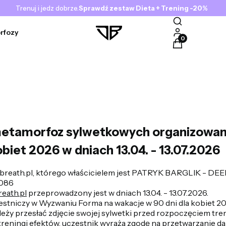
Trenuj i jedz dobrze.
Sprawdź zestaw Dieta + Trening -20%
rfozy
Produkty w kosz
etamorfoz sylwetkowych organizowany
biet 2026 w dniach 13.04. - 13.07.2026
reath.pl, którego właścicielem jest PATRYK BARGLIK - DEEP 
2086
eath.pl
przeprowadzony jest w dniach 13.04. - 13.07.2026.
estniczy w Wyzwaniu Forma na wakacje w 90 dni dla kobiet 20
eży przesłać zdjęcie swojej sylwetki przed rozpoczęciem tre
reningi efektów, uczestnik wyraża zgodę na przetwarzanie da