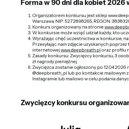
Forma w 90 dni dla kobiet 2026 w
Organizatorem konkursu jest sklep www.deepb
Warszawa, NIP: 5272898265, REGON: 38383
Konkurs organizowany na stronie
www.deepbr
W konkursie może wziąć udział każdy, kto ucz
Wyrażając chęć uczestnictwa w konkursie, nal
Przesyłając nam zdjęcie uzyskanych poprzez t
internetowej
www.deepbreath.pl
oraz profilu
Zasady konkursu:
Zwycięzcy konkursu, 3 osob
zł nagrody pieniężnej.
Zwycięzca zostanie ogłoszony po 12.04.2026 n
@deepbreath_pl lub po kontakcie mailowym z 
Instagramie lub mailowo w celu podania danyc
Zwycięzcy konkursu organizowane