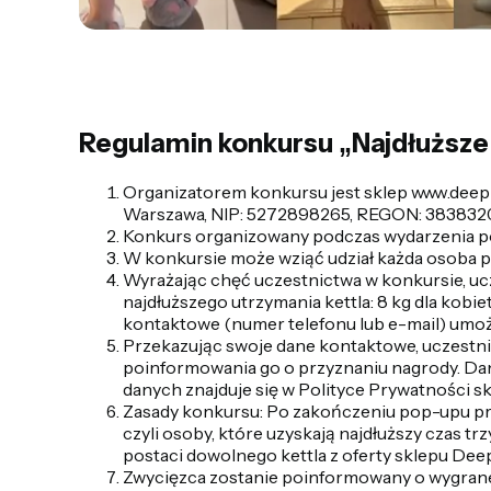
Regulamin konkursu „Najdłuższe
Organizatorem konkursu jest sklep www.deepb
Warszawa, NIP: 5272898265, REGON: 38383
Konkurs organizowany podczas wydarzenia po
W konkursie może wziąć udział każda osoba p
Wyrażając chęć uczestnictwa w konkursie, uc
najdłuższego utrzymania kettla: 8 kg dla kobi
kontaktowe (numer telefonu lub e-mail) umożl
Przekazując swoje dane kontaktowe, uczestni
poinformowania go o przyznaniu nagrody. Da
danych znajduje się w Polityce Prywatności s
Zasady konkursu: Po zakończeniu pop-upu pr
czyli osoby, które uzyskają najdłuższy czas 
postaci dowolnego kettla z oferty sklepu Deep
Zwycięzca zostanie poinformowany o wygranej