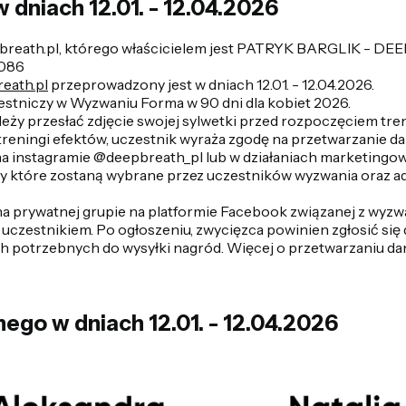
 dniach 12.01. - 12.04.2026
reath.pl, którego właścicielem jest PATRYK BARGLIK - DEEP 
2086
eath.pl
przeprowadzony jest w dniach 12.01. - 12.04.2026.
estniczy w Wyzwaniu Forma w 90 dni dla kobiet 2026.
eży przesłać zdjęcie swojej sylwetki przed rozpoczęciem tre
reningi efektów, uczestnik wyraża zgodę na przetwarzanie da
 na instagramie @deepbreath_pl lub w działaniach marketing
y które zostaną wybrane przez uczestników wyzwania oraz a
a prywatnej grupie na platformie Facebook związanej z wyzwan
uczestnikiem. Po ogłoszeniu, zwycięzca powinien zgłosić si
h potrzebnych do wysyłki nagród. Więcej o przetwarzaniu dan
go w dniach 12.01. - 12.04.2026