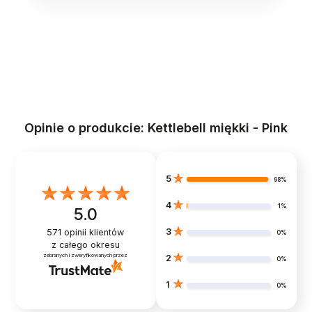
Opinie o produkcie: Kettlebell miękki - Pink
5
98%
4
1%
5.0
3
571
opinii klientów
0%
z całego okresu
zebranych i zweryfikowanych przez
2
0%
1
0%