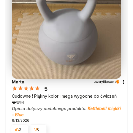
Marta
zweryfikowano
5
Cudowne ! Piękny kolor i mega wygodne do ćwiczeń
❤️🫶🏻
Opinia dotyczy podobnego produktu:
Kettlebell miękki
- Blue
6/13/2026
0
0