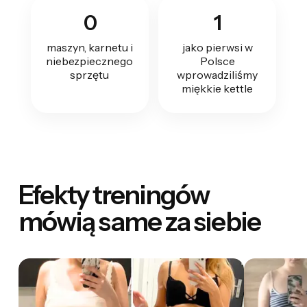
0
1
maszyn, karnetu i
jako pierwsi w
niebezpiecznego
Polsce
sprzętu
wprowadziliśmy
miękkie kettle
Efekty treningów
mówią same za siebie