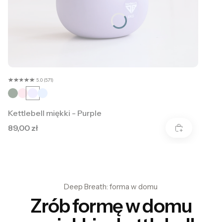
5.0 (571)
Kettlebell miękki - Purple
Cena
89,00 zł
Deep Breath: forma w domu
Zrób formę w domu