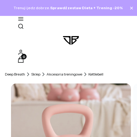
×
Trenuj i jedz dobrze.
Sprawdź zestaw Dieta + Trening -20%
Otwórz wyszukiwarkę
Produkty w koszyku: 0. Zobacz szczegóły
Deep Breath
Sklep
Akcesoria treningowe
Kettlebell