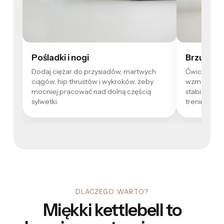
Pośladki i nogi
Brzuch i s
Dodaj ciężar do przysiadów, martwych
Ćwiczenia z
ciągów, hip thrustów i wykroków, żeby
wzmacniają
mocniej pracować nad dolną częścią
stabilność, 
sylwetki.
treningiem.
DLACZEGO WARTO?
Miękki kettlebell to