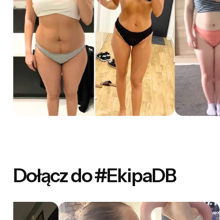
Dołącz do #EkipaDB