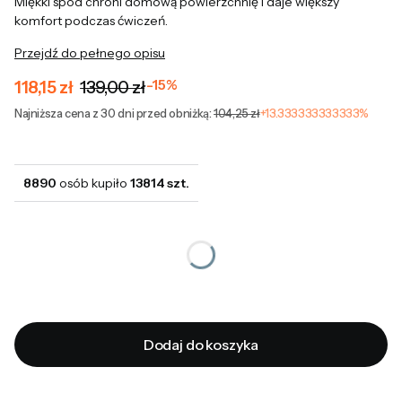
Miękki spód chroni domową powierzchnię i daje większy
komfort podczas ćwiczeń.
Przejdź do pełnego opisu
118,15 zł
139,00 zł
-15%
Najniższa cena z 30 dni przed obniżką:
104,25 zł
+13.333333333333%
8890
osób kupiło
13814 szt.
*
Waga kettlebell
Wybierz
Dodaj do koszyka