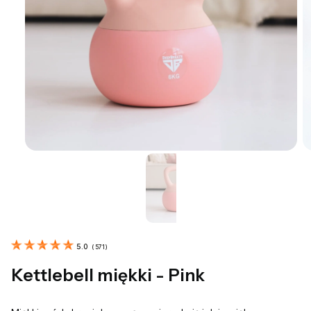
5.0
(
571
)
Kettlebell miękki - Pink