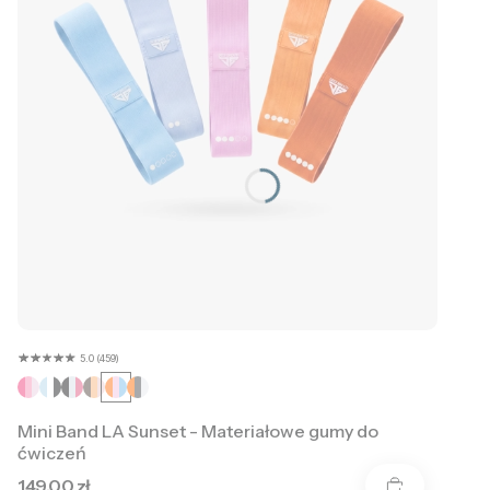
5.0 (459)
Mini Band LA Sunset - Materiałowe gumy do
ćwiczeń
Cena
149,00 zł