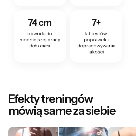
74 cm
7+
obwodu do
lat testów,
mocniejszej pracy
poprawek i
dołu ciała
dopracowywania
jakości
Efekty treningów
mówią same za siebie