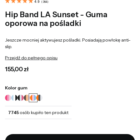
4.9
(
364
)
Hip Band LA Sunset - Guma
oporowa na pośladki
Jeszcze mocniej aktywujesz pośladki. Posiadają powłokę anti-
slip.
Przejdź do pełnego opisu
Cena
155,00 zł
Kolor gum
7745
osób kupiło ten produkt