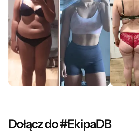
Dołącz do #EkipaDB