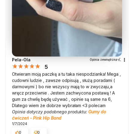
Pela-Ola
Opinia zewnętrzna
5
Otwieram moją paczkę a tu taka niespodzianka! Mega ,
cudowni ludzie , zawsze odpisują , służą poradami (
darmowymi ) bo nie wszyscy mają to w zwyczaju,a
wręcz przeciwnie . Jestem zachwycona postawą ! A
gum za chwilę będę używać , opinie są same na 6,
Dlatego wiem że dobrze wybrałam <3 polecam
Opinia dotyczy podobnego produktu:
Gumy do
ćwiczeń - Pink Hip Band
1/7/2024
0
0