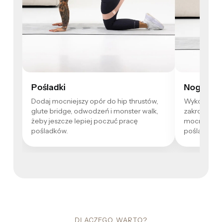
Pośladki
Nogi
Dodaj mocniejszy opór do hip thrustów,
Wykorzystaj
glute bridge, odwodzeń i monster walk,
zakrokach i
żeby jeszcze lepiej poczuć pracę
mocniej zaa
pośladków.
pośladki.
DLACZEGO WARTO?