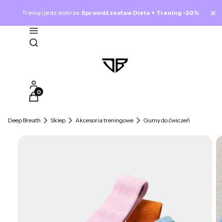
×
Trenuj i jedz dobrze.
Sprawdź zestaw Dieta + Trening -20%
Otwórz wyszukiwarkę
Produkty w koszyku: 0. Zobacz szczegóły
Deep Breath
Sklep
Akcesoria treningowe
Gumy do ćwiczeń