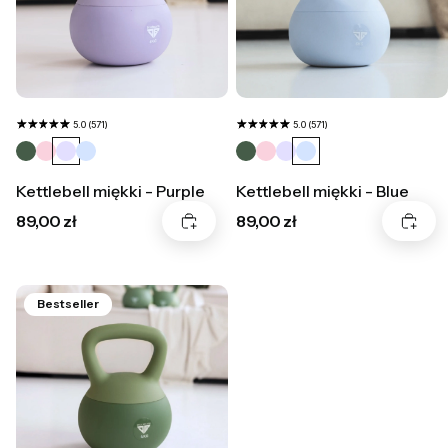
5.0 (571)
5.0 (571)
Kettlebell miękki - Purple
Kettlebell miękki - Blue
Cena
Cena
89,00 zł
89,00 zł
Bestseller