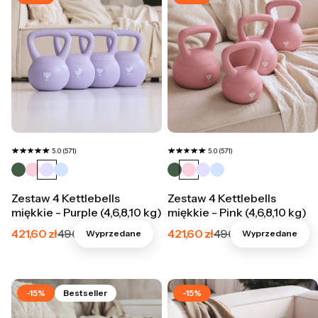
5.0 (571)
5.0 (571)
Zestaw 4 Kettlebells
Zestaw 4 Kettlebells
miękkie - Purple (4,6,8,10 kg)
miękkie - Pink (4,6,8,10 kg)
Cena promocyjna
Cena promocyjna
421,60 zł
496,00 zł
421,60 zł
496,00 zł
Wyprzedane
Wyprzedane
-15%
Bestseller
-15%