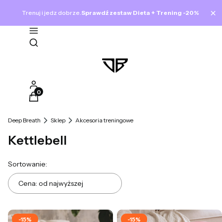
×
Trenuj i jedz dobrze.
Sprawdź zestaw Dieta + Trening -20%
Otwórz wyszukiwarkę
Produkty w koszyku: 0. Zobacz szczegóły
Deep Breath
Sklep
Akcesoria treningowe
Kettlebell
Lista produktów
Sortowanie:
Cena: od najwyższej
-15%
-15%