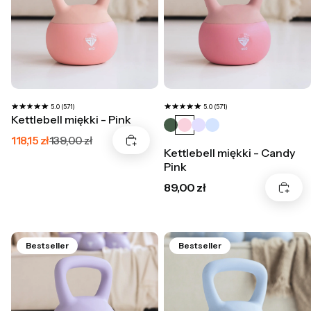
5.0 (571)
5.0 (571)
Kettlebell miękki - Pink
Cena promocyjna
118,15 zł
139,00 zł
Kettlebell miękki - Candy
Pink
Cena
89,00 zł
Bestseller
Bestseller