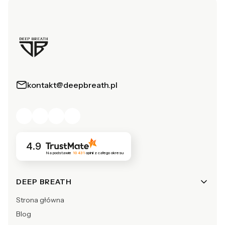
kontakt@deepbreath.pl
4.9
Na podstawie
10 431
opinii
z całego okresu
Linki w stopce
DEEP BREATH
Strona główna
Blog