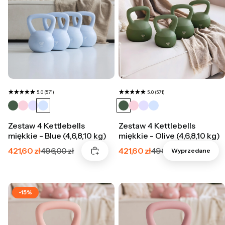
5.0 (571)
5.0 (571)
Zestaw 4 Kettlebells
Zestaw 4 Kettlebells
miękkie - Blue (4,6,8,10 kg)
miękkie - Olive (4,6,8,10 kg)
Cena promocyjna
Cena promocyjna
421,60 zł
496,00 zł
421,60 zł
496,00 zł
Wyprzedane
-15%