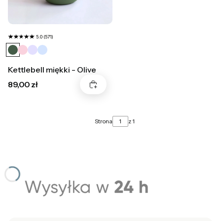
5.0 (571)
Kettlebell miękki - Olive
Cena
89,00 zł
Strona
z 1