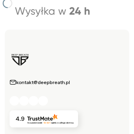
kontakt@deepbreath.pl
4.9
Na podstawie
10 431
opinii
z całego okresu