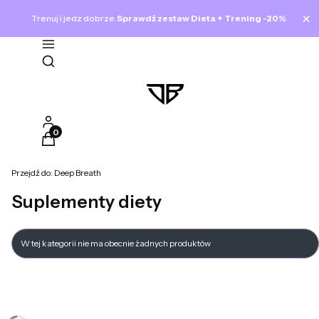
×
Trenuj i jedz dobrze.
Sprawdź zestaw Dieta + Trening -20%
Otwórz wyszukiwarkę
Produkty w koszyku: 0. Zobacz szczegóły
Przejdź do:
Deep Breath
Suplementy diety
Lista produktów
W tej kategorii nie ma obecnie żadnych produktów