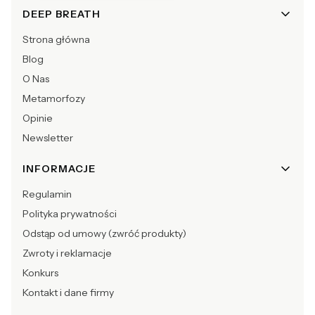
Linki w stopce
DEEP BREATH
Strona główna
Blog
O Nas
Metamorfozy
Opinie
Newsletter
INFORMACJE
Regulamin
Polityka prywatności
Odstąp od umowy (zwróć produkty)
Zwroty i reklamacje
Konkurs
Kontakt i dane firmy