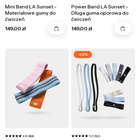
Mini Band LA Sunset -
Power Band LA Sunset -
Materiałowe gumy do
Długa guma oporowa do
ćwiczeń
ćwiczeń
Cena
Cena
149,00 zł
149,00 zł
-22%
4.9 (364)
5.0 (182)