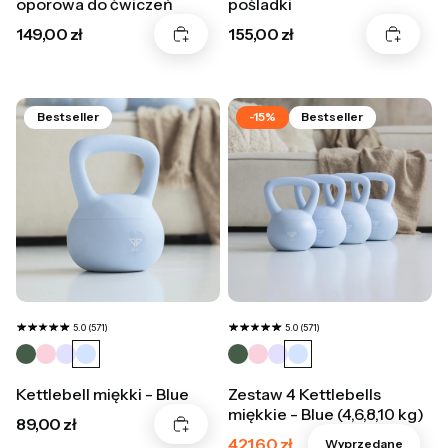
oporowa do ćwiczeń
pośladki
Cena
Cena
149,00 zł
155,00 zł
Bestseller
-15%
Bestseller
5.0 (571)
5.0 (571)
Kettlebell miękki - Blue
Zestaw 4 Kettlebells
miękkie - Blue (4,6,8,10 kg)
Cena
89,00 zł
Cena promocyjna
421,60 zł
Wyprzedane