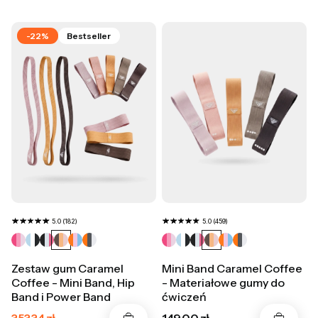
-22%
Bestseller
5.0 (182)
5.0 (459)
Zestaw gum Caramel
Mini Band Caramel Coffee
Coffee - Mini Band, Hip
- Materiałowe gumy do
Band i Power Band
ćwiczeń
Cena promocyjna
Cena