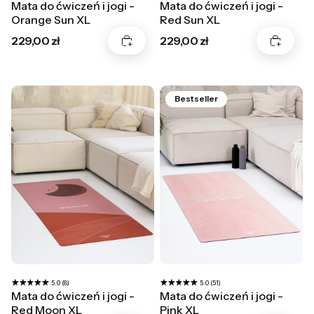
Mata do ćwiczeń i jogi -
Mata do ćwiczeń i jogi -
Orange Sun XL
Red Sun XL
Cena
Cena
229,00 zł
229,00 zł
Bestseller
5.0 (8)
5.0 (51)
Mata do ćwiczeń i jogi -
Mata do ćwiczeń i jogi -
Red Moon XL
Pink XL