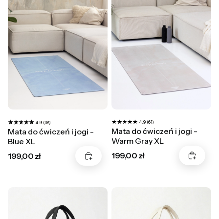
4.9 (61)
4.9 (38)
Mata do ćwiczeń i jogi -
Mata do ćwiczeń i jogi -
Warm Gray XL
Blue XL
Cena
Cena
199,00 zł
199,00 zł