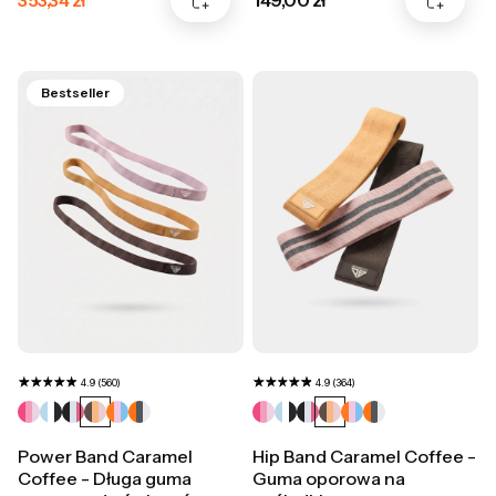
353,34 zł
149,00 zł
Bestseller
4.9 (560)
4.9 (364)
Power Band Caramel
Hip Band Caramel Coffee -
Coffee - Długa guma
Guma oporowa na