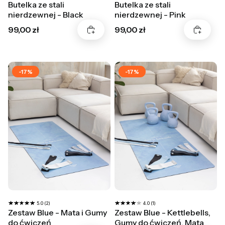
Butelka ze stali
Butelka ze stali
nierdzewnej - Black
nierdzewnej - Pink
Cena
Cena
99,00 zł
99,00 zł
-17%
-17%
5.0 (2)
4.0 (1)
Zestaw Blue - Mata i Gumy
Zestaw Blue - Kettlebells,
do ćwiczeń
Gumy do ćwiczeń, Mata