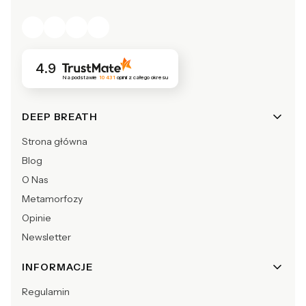
4.9
Na podstawie
10 431
opinii
z całego okresu
Linki w stopce
DEEP BREATH
Strona główna
Blog
O Nas
Metamorfozy
Opinie
Newsletter
INFORMACJE
Regulamin