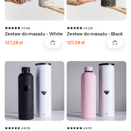
5.0 (14)
5.0 (23)
Zestaw do masażu - White
Zestaw do masażu - Black
Cena promocyjna
Cena promocyjna
127,28 zł
127,28 zł
4.9 (15)
4.9 (11)