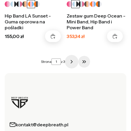
Hip Band LA Sunset -
Zestaw gum Deep Ocean -
Guma oporowa na
Mini Band, Hip Band i
pośladki
Power Band
Cena
Cena promocyjna
155,00 zł
353,34 zł
Strona
z 3
Przejdź do ostatniej s
kontakt@deepbreath.pl