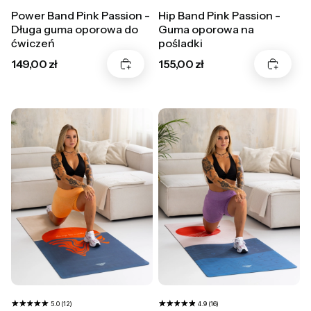
Power Band Pink Passion -
Hip Band Pink Passion -
Długa guma oporowa do
Guma oporowa na
ćwiczeń
pośladki
Cena
Cena
149,00 zł
155,00 zł
5.0 (12)
4.9 (16)