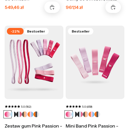
Cena promocyjna
Cena promocyjna
549,46 zł
961,14 zł
-22%
Bestseller
Bestseller
5.0 (182)
5.0 (459)
Zestaw gum Pink Passion -
Mini Band Pink Passion -