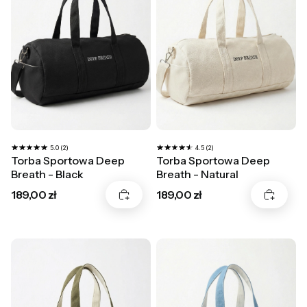
5.0 (2)
4.5 (2)
Torba Sportowa Deep
Torba Sportowa Deep
Breath - Black
Breath - Natural
Cena
Cena
189,00 zł
189,00 zł