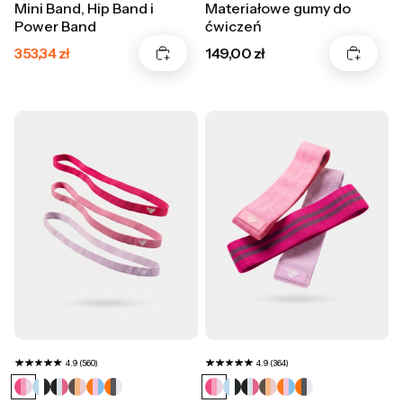
Mini Band, Hip Band i
Materiałowe gumy do
Power Band
ćwiczeń
Cena promocyjna
Cena
353,34 zł
149,00 zł
4.9 (560)
4.9 (364)