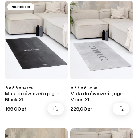
Bestseller
4.9 (108)
4.9 (51)
Mata do ćwiczeń i jogi -
Mata do ćwiczeń i jogi -
Black XL
Moon XL
Cena
Cena
199,00 zł
229,00 zł