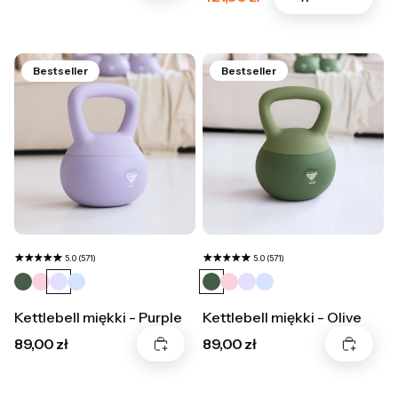
Bestseller
Bestseller
5.0 (571)
5.0 (571)
Kettlebell miękki - Purple
Kettlebell miękki - Olive
Cena
Cena
89,00 zł
89,00 zł