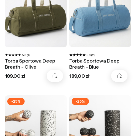
5.0 (2)
5.0 (1)
Torba Sportowa Deep
Torba Sportowa Deep
Breath - Blue
Breath - Olive
Cena
Cena
189,00 zł
189,00 zł
-25%
-25%