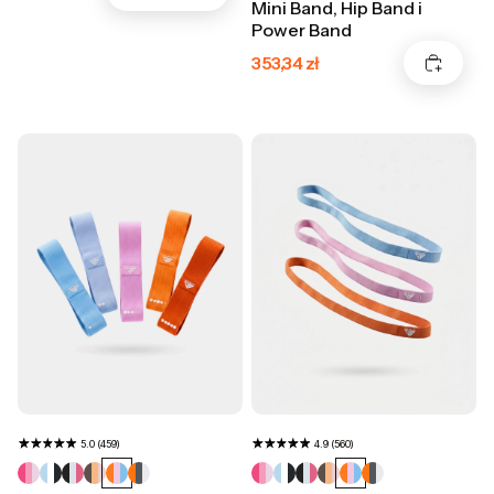
Mini Band, Hip Band i
Power Band
Cena promocyjna
353,34 zł
5.0 (459)
4.9 (560)